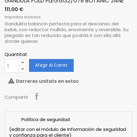
GANDULA FOLD PLEG.6132/U78 BOTANIC JANE
111,00 €
Impostos inclosos
Gandulita balancín perfecta para el descanso del
bebé, con reductor mullido, envolvente y reversible. Su
plegado es tan reducido que podrás ir con ella allá
donde quieras
Quantitat
Afegir Al Carret

Darreres unitats en estoc
Compartir
Política de seguridad
(editar con el módulo de Información de seguridad
y confianza para el cliente)