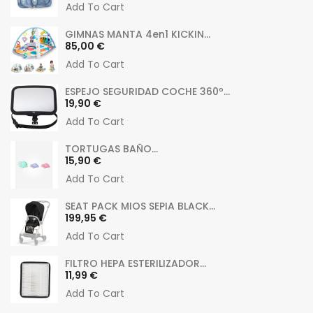
Add To Cart
GIMNAS MANTA 4en1 KICKIN...
Preu
85,00 €
Add To Cart
ESPEJO SEGURIDAD COCHE 360º...
Preu
19,90 €
Add To Cart
TORTUGAS BAÑO...
Preu
15,90 €
Add To Cart
SEAT PACK MIOS SEPIA BLACK...
Preu
199,95 €
Add To Cart
FILTRO HEPA ESTERILIZADOR...
Preu
11,99 €
Add To Cart