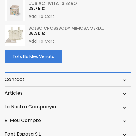
CUB ACTIVITATS SARO
Preu
28,75 €
Add To Cart
BOLSO CROSSBODY MIMOSA VERD...
Preu
36,90 €
Add To Cart
Tots Els Més Venuts
Contact

Articles

La Nostra Companyia

El Meu Compte

Font Espasa S.L
