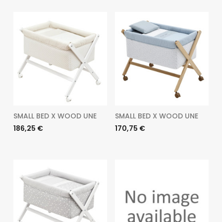
SMALL BED X WOOD UNE
SMALL BED X WOOD UNE
Preu
Preu
186,25 €
170,75 €