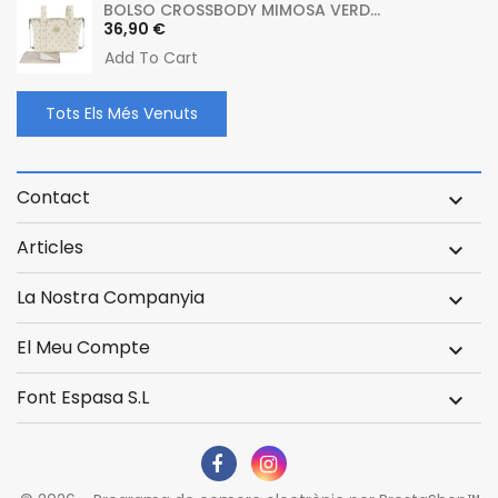
BOLSO CROSSBODY MIMOSA VERD...
Preu
36,90 €
Add To Cart
Tots Els Més Venuts
Contact

Articles

La Nostra Companyia

El Meu Compte

Font Espasa S.L
