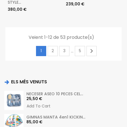
STYLE...
Preu
239,00 €
Preu
380,00 €
Veient 1-12 de 53 producte(s)

1
2
3
5
…
ELS MÉS VENUTS
NECESER ASEO 10 PECES CEL...
Preu
25,50 €
Add To Cart
GIMNAS MANTA 4en1 KICKIN...
Preu
85,00 €