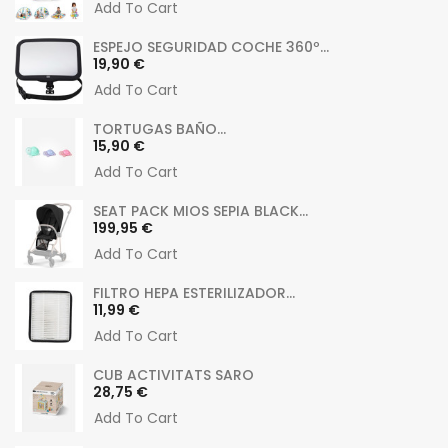
Add To Cart
ESPEJO SEGURIDAD COCHE 360º...
Preu
19,90 €
Add To Cart
TORTUGAS BAÑO...
Preu
15,90 €
Add To Cart
SEAT PACK MIOS SEPIA BLACK...
Preu
199,95 €
Add To Cart
FILTRO HEPA ESTERILIZADOR...
Preu
11,99 €
Add To Cart
CUB ACTIVITATS SARO
Preu
28,75 €
Add To Cart