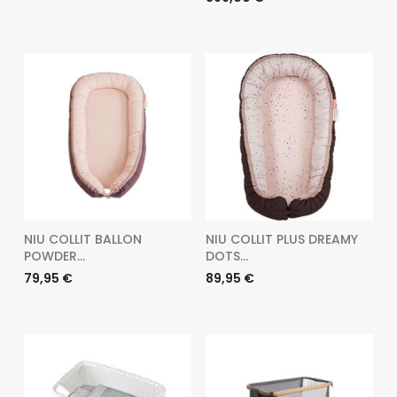
NIU COLLIT BALLON
NIU COLLIT PLUS DREAMY
POWDER...
DOTS...
Preu
Preu
79,95 €
89,95 €