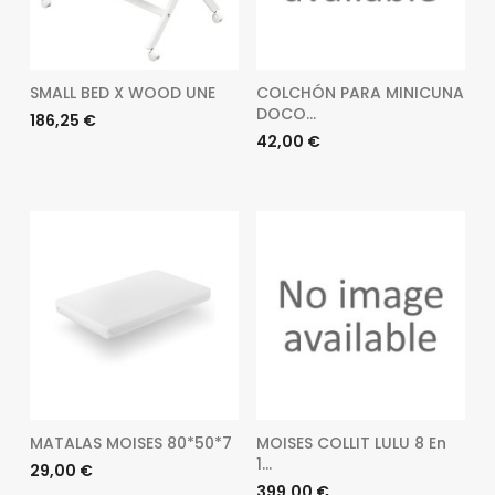
SMALL BED X WOOD UNE
COLCHÓN PARA MINICUNA
DOCO...
Preu
186,25 €
Preu
42,00 €
MATALAS MOISES 80*50*7
MOISES COLLIT LULU 8 En
1...
Preu
29,00 €
Preu
399,00 €