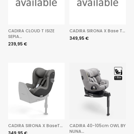
CADIRA CLOUD T ISIZE
CADIRA SIRONA X Base T...
SEPIA...
Preu
349,95 €
Preu
239,95 €
CADIRA SIRONA X BaseT...
CADIRA 40-105cm OWL BY
NUNA...
Preu
349,95 €