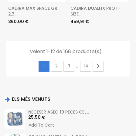
CADIRA MAX SPACE GR.
CADIRA DUALFIX PRO I-
2,3...
SIZE...
Preu
Preu
360,00 €
459,91 €
Veient 1-12 de 168 producte(s)

1
2
3
14
…
ELS MÉS VENUTS
NECESER ASEO 10 PECES CEL...
Preu
25,50 €
Add To Cart