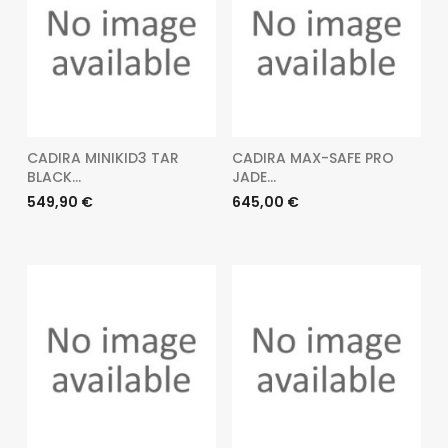
CADIRA MINIKID3 TAR
CADIRA MAX-SAFE PRO
BLACK...
JADE...
Preu
Preu
549,90 €
645,00 €