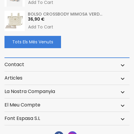
Add To Cart
BOLSO CROSSBODY MIMOSA VERD...
Preu
36,90 €
Add To Cart
Tots Els Més Venuts
Contact

Articles

La Nostra Companyia

El Meu Compte

Font Espasa S.L
