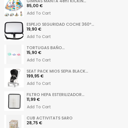
GIMNAS MANTA 4en1 KICKIN...
Preu
85,00 €
Add To Cart
ESPEJO SEGURIDAD COCHE 360º...
Preu
19,90 €
Add To Cart
TORTUGAS BAÑO...
Preu
15,90 €
Add To Cart
SEAT PACK MIOS SEPIA BLACK...
Preu
199,95 €
Add To Cart
FILTRO HEPA ESTERILIZADOR...
Preu
11,99 €
Add To Cart
CUB ACTIVITATS SARO
Preu
28,75 €