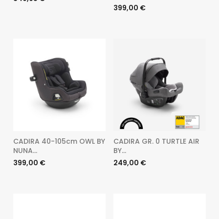
Preu
399,00 €
CADIRA 40-105cm OWL BY
CADIRA GR. 0 TURTLE AIR
NUNA...
BY...
Preu
Preu
399,00 €
249,00 €