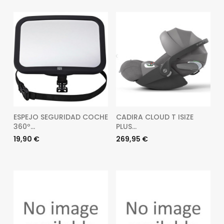
ESPEJO SEGURIDAD COCHE
CADIRA CLOUD T ISIZE
360º...
PLUS...
Preu
Preu
19,90 €
269,95 €