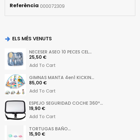
Referència
000072309
ELS MÉS VENUTS
NECESER ASEO 10 PECES CEL...
Preu
25,50 €
Add To Cart
GIMNAS MANTA 4en1 KICKIN...
Preu
85,00 €
Add To Cart
ESPEJO SEGURIDAD COCHE 360º...
Preu
19,90 €
Add To Cart
TORTUGAS BAÑO...
Preu
15,90 €