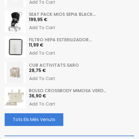
Add To Cart
SEAT PACK MIOS SEPIA BLACK...
Preu
199,95 €
Add To Cart
FILTRO HEPA ESTERILIZADOR...
Preu
11,99 €
Add To Cart
CUB ACTIVITATS SARO
Preu
28,75 €
Add To Cart
BOLSO CROSSBODY MIMOSA VERD...
Preu
36,90 €
Add To Cart
Tots Els Més Venuts