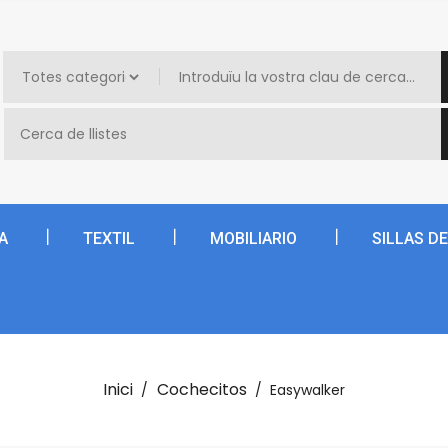
A
TEXTIL
MOBILIARIO
SILLAS D
Inici
Cochecitos
Easywalker