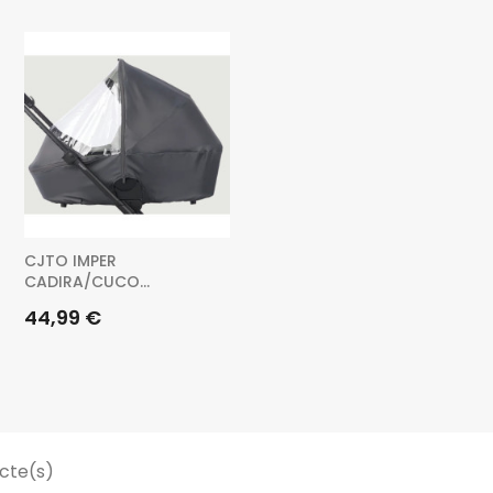
CJTO IMPER
CADIRA/CUCO...
Preu
44,99 €
ucte(s)