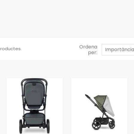
Ordena
productes.
Importànci
per: