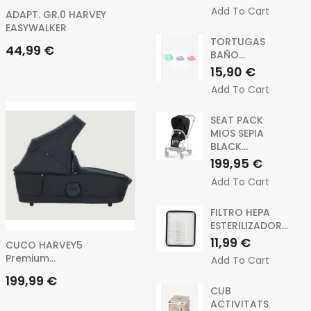
Add To Cart
ADAPT. GR.0 HARVEY
EASYWALKER
TORTUGAS
Preu
44,99 €
BAÑO...
Preu
15,90 €
Add To Cart
SEAT PACK
MIOS SEPIA
BLACK...
Preu
199,95 €
Add To Cart
FILTRO HEPA
ESTERILIZADOR...
Preu
11,99 €
CUCO HARVEY5
Premium...
Add To Cart
Preu
199,99 €
CUB
ACTIVITATS