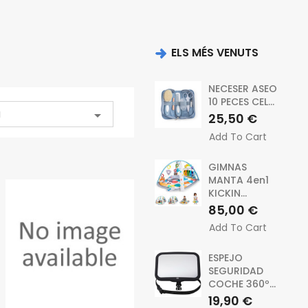
ELS MÉS VENUTS
NECESER ASEO
10 PECES CEL...
a

Preu
25,50 €
Add To Cart
GIMNAS
MANTA 4en1
KICKIN...
Preu
85,00 €
Add To Cart
ESPEJO
SEGURIDAD
COCHE 360º...
Preu
19,90 €