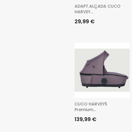
ADAPT.ALÇADA CUCO
HARVEY...
Preu
29,99 €
CUCO HARVEY5
Premium...
Preu
139,99 €