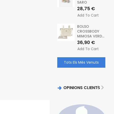
SARO
Preu
28,75 €
Add To Cart
BOLSO
CROSSBODY
MIMOSA VERD...
Preu
36,90 €
Add To Cart
Tots Els Més Venuts
OPINIONS CLIENTS