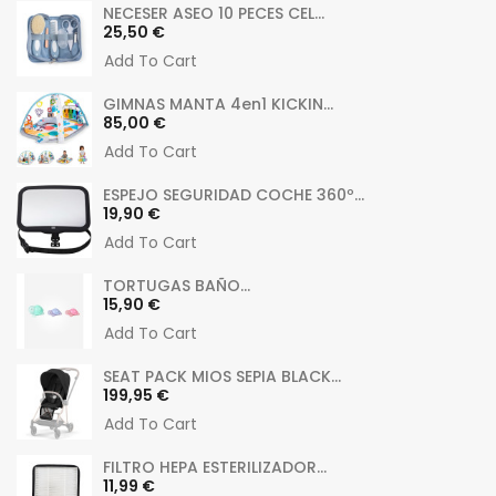
NECESER ASEO 10 PECES CEL...
Preu
25,50 €
Add To Cart
GIMNAS MANTA 4en1 KICKIN...
Preu
85,00 €
Add To Cart
ESPEJO SEGURIDAD COCHE 360º...
Preu
19,90 €
Add To Cart
TORTUGAS BAÑO...
Preu
15,90 €
Add To Cart
SEAT PACK MIOS SEPIA BLACK...
Preu
199,95 €
Add To Cart
FILTRO HEPA ESTERILIZADOR...
Preu
11,99 €