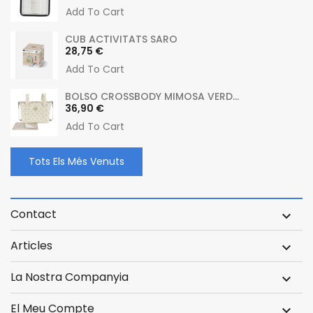
Add To Cart
CUB ACTIVITATS SARO
Preu
28,75 €
Add To Cart
BOLSO CROSSBODY MIMOSA VERD...
Preu
36,90 €
Add To Cart
Tots Els Més Venuts
Contact

Articles

La Nostra Companyia

El Meu Compte
