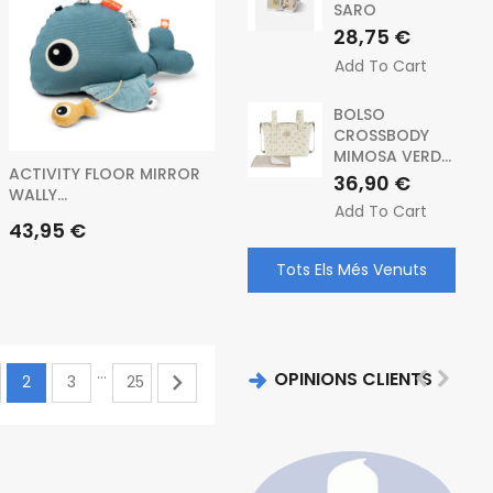
SARO
Preu
28,75 €
Add To Cart
BOLSO
CROSSBODY
MIMOSA VERD...
ACTIVITY FLOOR MIRROR
Preu
36,90 €
WALLY...
Add To Cart
Preu
43,95 €
Tots Els Més Venuts
…
OPINIONS CLIENTS

2
3
25