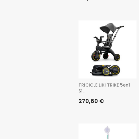
TRICICLE LIKI TRIKE 5en1
S1...
Preu
270,60 €