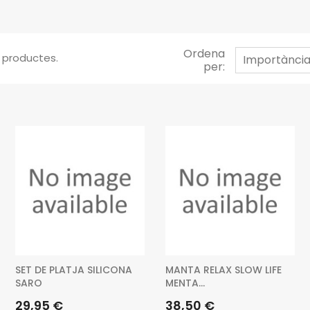
Ordena
9 productes.
Importànci
per:
SET DE PLATJA SILICONA
MANTA RELAX SLOW LIFE
SARO
MENTA...
Preu
Preu
29,95 €
38,50 €