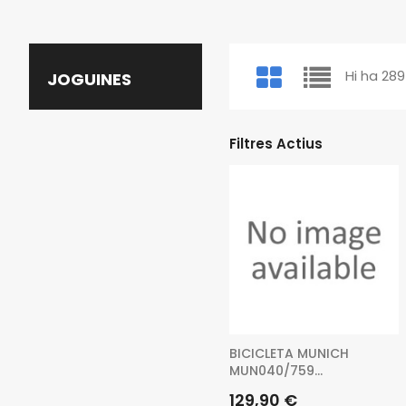
Hi ha 28
JOGUINES
Filtres Actius
BICICLETA MUNICH
MUN040/759...
Preu
129,90 €