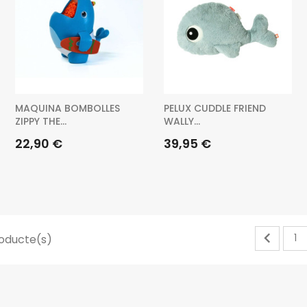
MAQUINA BOMBOLLES
PELUX CUDDLE FRIEND
ZIPPY THE...
WALLY...
Preu
Preu
22,90 €
39,95 €

1
roducte(s)