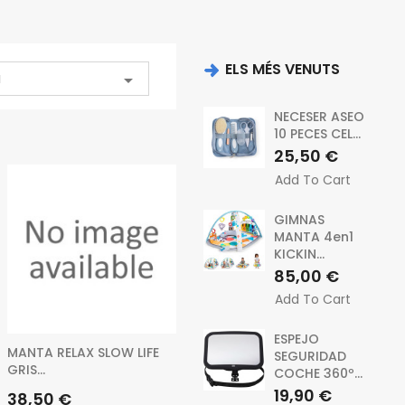
ELS MÉS VENUTS
a

NECESER ASEO
10 PECES CEL...
Preu
25,50 €
Add To Cart
GIMNAS
MANTA 4en1
KICKIN...
Preu
85,00 €
Add To Cart
ESPEJO
MANTA RELAX SLOW LIFE
SEGURIDAD
GRIS...
COCHE 360º...
Preu
19,90 €
Preu
38,50 €