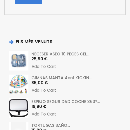
ELS MÉS VENUTS
NECESER ASEO 10 PECES CEL...
Preu
25,50 €
Add To Cart
GIMNAS MANTA 4en1 KICKIN...
Preu
85,00 €
Add To Cart
ESPEJO SEGURIDAD COCHE 360º...
Preu
19,90 €
Add To Cart
TORTUGAS BAÑO...