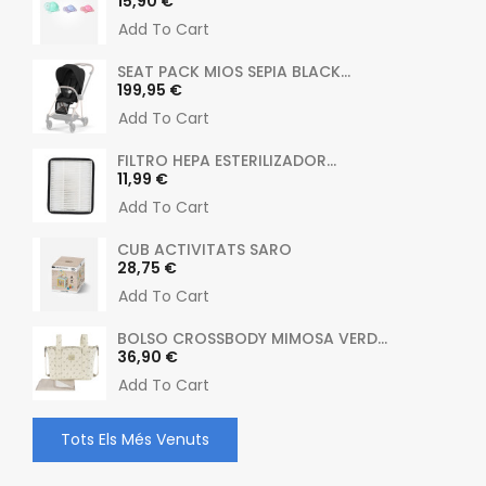
Preu
15,90 €
Add To Cart
SEAT PACK MIOS SEPIA BLACK...
Preu
199,95 €
Add To Cart
FILTRO HEPA ESTERILIZADOR...
Preu
11,99 €
Add To Cart
CUB ACTIVITATS SARO
Preu
28,75 €
Add To Cart
BOLSO CROSSBODY MIMOSA VERD...
Preu
36,90 €
Add To Cart
Tots Els Més Venuts