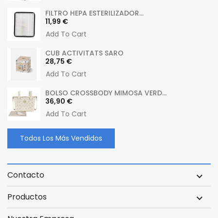
FILTRO HEPA ESTERILIZADOR...
Precio
11,99 €
Add To Cart
CUB ACTIVITATS SARO
Precio
28,75 €
Add To Cart
BOLSO CROSSBODY MIMOSA VERD...
Precio
36,90 €
Add To Cart
Todos Los Más Vendidos
Contacto

Productos
