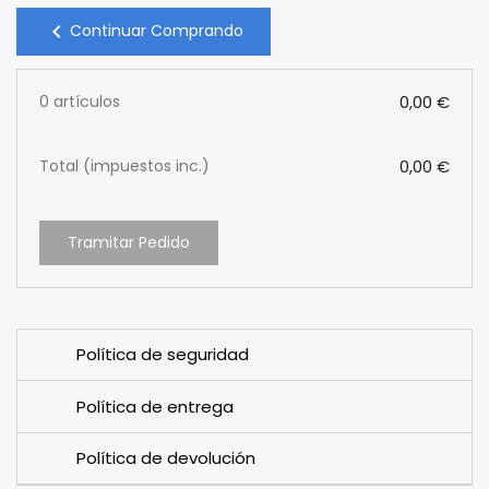
chevron_left
Continuar Comprando
0 artículos
0,00 €
Total (impuestos inc.)
0,00 €
Tramitar Pedido
Política de seguridad
Política de entrega
Política de devolución