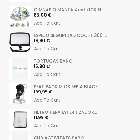
GIMNASIO MANTA 4en1 KICKIN...
Precio
85,00 €
Add To Cart
ESPEJO SEGURIDAD COCHE 360º...
Precio
19,90 €
Add To Cart
TORTUGAS BAÑO...
Precio
15,90 €
Add To Cart
SEAT PACK MIOS SEPIA BLACK...
Precio
199,95 €
Add To Cart
FILTRO HEPA ESTERILIZADOR...
Precio
11,99 €
Add To Cart
CUB ACTIVITATS SARO