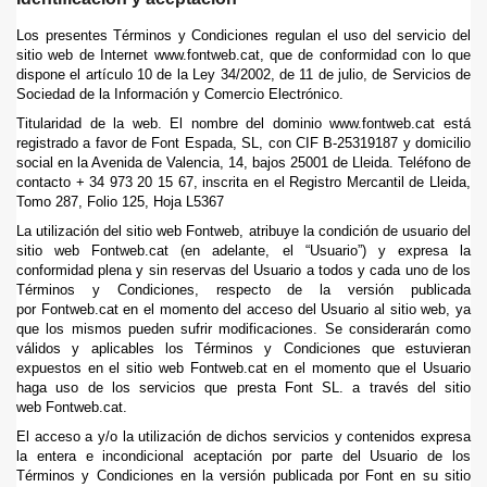
Los presentes Términos y Condiciones regulan el uso del servicio del
sitio web de Internet www.fontweb.cat, que de conformidad con lo que
dispone el artículo 10 de la Ley 34/2002, de 11 de julio, de Servicios de
Sociedad de la Información y Comercio Electrónico.
Titularidad de la web. El nombre del dominio www.fontweb.cat está
registrado a favor de Font Espada, SL, con CIF B-25319187 y domicilio
social en la Avenida de Valencia, 14, bajos 25001 de Lleida. Teléfono de
contacto + 34 973 20 15 67
, inscrita en el Registro Mercantil de Lleida,
Tomo 287, Folio 125, Hoja L5367
La utilización del sitio web Fontweb, atribuye la condición de usuario del
sitio web Fontweb.cat (en adelante, el “Usuario”) y expresa la
conformidad plena y sin reservas del Usuario a todos y cada uno de los
Términos y Condiciones, respecto de la versión publicada
por Fontweb.cat en el momento del acceso del Usuario al sitio web, ya
que los mismos pueden sufrir modificaciones. Se considerarán como
válidos y aplicables los Términos y Condiciones que estuvieran
expuestos en el sitio web Fontweb.cat en el momento que el Usuario
haga uso de los servicios que presta Font SL. a través del sitio
web Fontweb.cat.
El acceso a y/o la utilización de dichos servicios y contenidos expresa
la entera e incondicional aceptación por parte del Usuario de los
Términos y Condiciones en la versión publicada por Font en su sitio