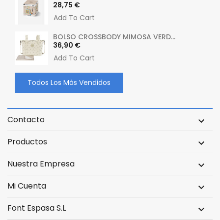
Precio
28,75 €
Add To Cart
BOLSO CROSSBODY MIMOSA VERD...
Precio
36,90 €
Add To Cart
Todos Los Más Vendidos
Contacto

Productos

Nuestra Empresa

Mi Cuenta

Font Espasa S.L
