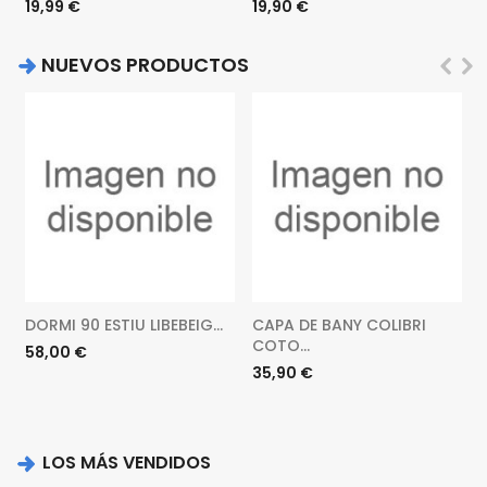
Precio
Precio
19,99 €
19,90 €
P
NUEVOS PRODUCTOS
DORMI 90 ESTIU LIBEBEIG...
CAPA DE BANY COLIBRI
COTO...
Precio
P
58,00 €
Precio
35,90 €
LOS MÁS VENDIDOS