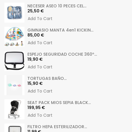
NECESER ASEO 10 PECES CEL...
Precio
25,50 €
Add To Cart
GIMNASIO MANTA 4en1 KICKIN...
Precio
85,00 €
Add To Cart
ESPEJO SEGURIDAD COCHE 360º...
Precio
19,90 €
Add To Cart
TORTUGAS BAÑO...
Precio
15,90 €
Add To Cart
SEAT PACK MIOS SEPIA BLACK...
Precio
199,95 €
Add To Cart
FILTRO HEPA ESTERILIZADOR...
Precio
11,99 €