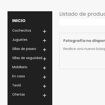
Listado de produ
INICIO
Cochecitos

Juguetes

Fotografía no dispo
Realice una nueva búsq
Sillas de paseo

Sillas de seguridad

Mobiliario

En casa

Textil

Ofertas
