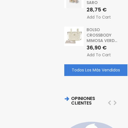
SARO
Precio
28,75 €
Add To Cart
BOLSO
CROSSBODY
MIMOSA VERD...
Precio
36,90 €
Add To Cart
Todos Los Más Vendidos
OPINIONES
CLIENTES