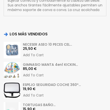
sujetar correcta y cómodamente la cabeza del bebé.
Sus anchos tirantes fácilmente ajustables permiten un
máximo soporte de corva a corva. La cruz acolchada
LOS MÁS VENDIDOS
NECESER ASEO 10 PECES CEL...
Precio
25,50 €
Add To Cart
GIMNASIO MANTA 4en1 KICKIN...
Precio
85,00 €
Add To Cart
ESPEJO SEGURIDAD COCHE 360º...
Precio
19,90 €
Add To Cart
TORTUGAS BAÑO...
Precio
15,90 €