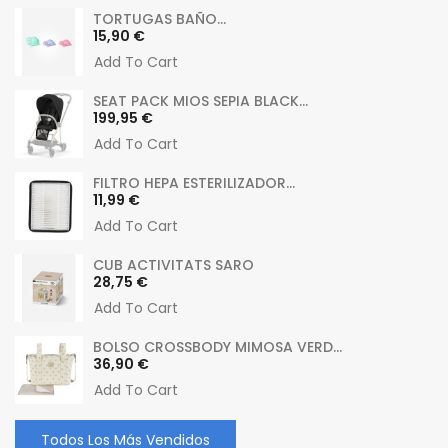
TORTUGAS BAÑO...
Precio
15,90 €
Add To Cart
SEAT PACK MIOS SEPIA BLACK...
Precio
199,95 €
Add To Cart
FILTRO HEPA ESTERILIZADOR...
Precio
11,99 €
Add To Cart
CUB ACTIVITATS SARO
Precio
28,75 €
Add To Cart
BOLSO CROSSBODY MIMOSA VERD...
Precio
36,90 €
Add To Cart
Todos Los Más Vendidos