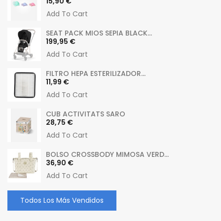
Precio
15,90 €
Add To Cart
SEAT PACK MIOS SEPIA BLACK...
Precio
199,95 €
Add To Cart
FILTRO HEPA ESTERILIZADOR...
Precio
11,99 €
Add To Cart
CUB ACTIVITATS SARO
Precio
28,75 €
Add To Cart
BOLSO CROSSBODY MIMOSA VERD...
Precio
36,90 €
Add To Cart
Todos Los Más Vendidos