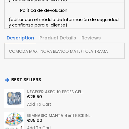
Política de devolución
(editar con el módulo de Información de seguridad
y confianza para el cliente)
Description
Product Details
Reviews
COMODA MAXI INOVA BLANCO MATE/TOLA TRAMA
BEST SELLERS
NECESER ASEO 10 PECES CEL...
Price
€25.50
Add To Cart
GIMNASIO MANTA 4en1 KICKIN...
Price
€85.00
Add To Cart