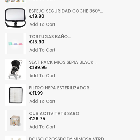
ESPEJO SEGURIDAD COCHE 360º...
Price
€19.90
Add To Cart
TORTUGAS BAÑO...
Price
€15.90
Add To Cart
SEAT PACK MIOS SEPIA BLACK...
Price
€199.95
Add To Cart
FILTRO HEPA ESTERILIZADOR...
Price
€11.99
Add To Cart
CUB ACTIVITATS SARO
Price
€28.75
Add To Cart
BOLSO CROSSBODY MIMOSA VERD...