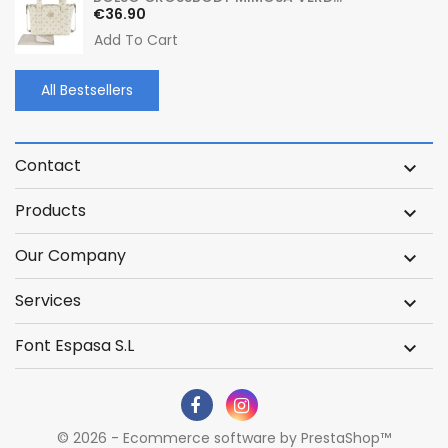
Price
€36.90
Add To Cart
All Bestsellers
Contact

Products

Our Company

Services

Font Espasa S.L

© 2026 - Ecommerce software by PrestaShop™