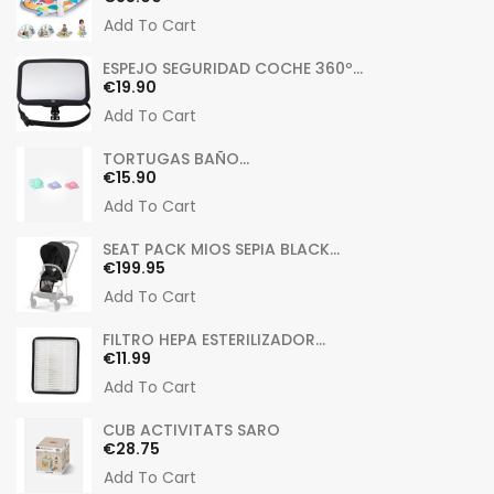
Add To Cart
ESPEJO SEGURIDAD COCHE 360º...
Price
€19.90
Add To Cart
TORTUGAS BAÑO...
Price
€15.90
Add To Cart
SEAT PACK MIOS SEPIA BLACK...
Price
€199.95
Add To Cart
FILTRO HEPA ESTERILIZADOR...
Price
€11.99
Add To Cart
CUB ACTIVITATS SARO
Price
€28.75
Add To Cart