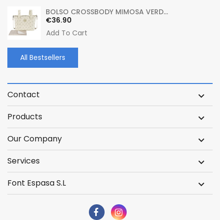
BOLSO CROSSBODY MIMOSA VERD...
Price
€36.90
Add To Cart
All Bestsellers
Contact

Products

Our Company

Services

Font Espasa S.L
