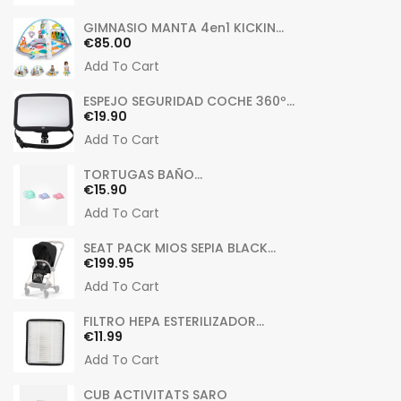
GIMNASIO MANTA 4en1 KICKIN...
Price
€85.00
Add To Cart
ESPEJO SEGURIDAD COCHE 360º...
Price
€19.90
Add To Cart
TORTUGAS BAÑO...
Price
€15.90
Add To Cart
SEAT PACK MIOS SEPIA BLACK...
Price
€199.95
Add To Cart
FILTRO HEPA ESTERILIZADOR...
Price
€11.99
Add To Cart
CUB ACTIVITATS SARO