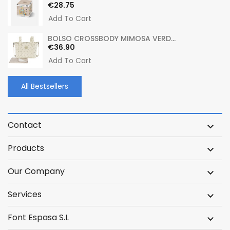
Price
€28.75
Add To Cart
BOLSO CROSSBODY MIMOSA VERD...
Price
€36.90
Add To Cart
All Bestsellers
Contact

Products

Our Company

Services

Font Espasa S.L
